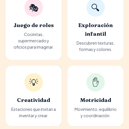
🎭
🔍
Juego de roles
Exploración
infantil
Cocinitas,
supermercado y
Descubren texturas,
oficios para imaginar.
formas y colores.
💡
✋
Creatividad
Motricidad
Estaciones que invitan a
Movimiento, equilibrio
inventar y crear.
y coordinación.