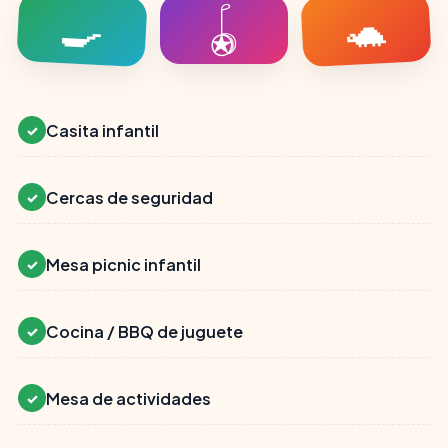
🍳
🐢
🪀
Casita infantil
✓
Cercas de seguridad
✓
Mesa picnic infantil
✓
Cocina / BBQ de juguete
✓
Mesa de actividades
✓