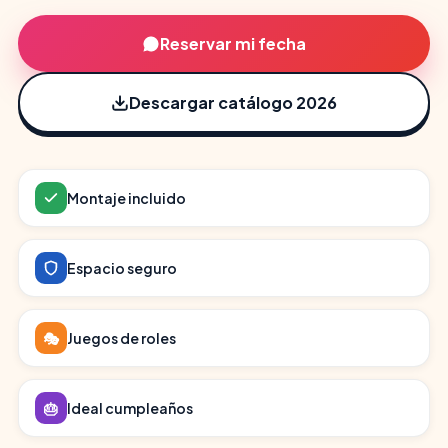
Reservar mi fecha
Descargar catálogo 2026
Montaje incluido
Espacio seguro
🎭
Juegos de roles
🎂
Ideal cumpleaños