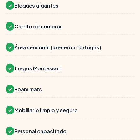
Bloques gigantes
✓
Carrito de compras
✓
Área sensorial (arenero + tortugas)
✓
Juegos Montessori
✓
Foam mats
✓
Mobiliario limpio y seguro
✓
Personal capacitado
✓