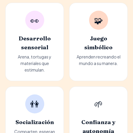
👀
🧩
Desarrollo
Juego
sensorial
simbólico
Arena, tortugas y
Aprenden recreando el
materiales que
mundo a su manera.
estimulan.
👫
🌱
Socialización
Confianza y
autonomía
Comparten, esperan