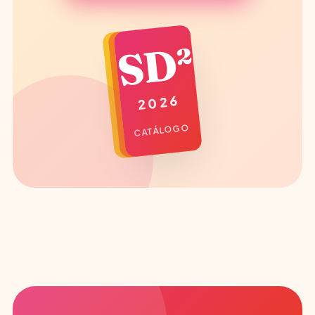
SD²
2026
CATÁLOGO