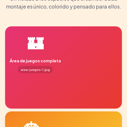
montaje es único, colorido y pensado para ellos.
🏰
Área de juegos completa
area-juegos-1.jpg