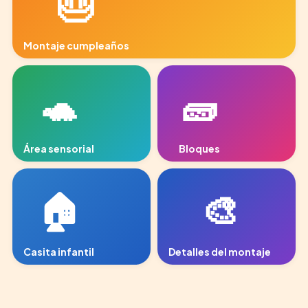
🎂
Montaje cumpleaños
area-juegos-2.jpg
🐢
🧱
Área sensorial
Bloques
arenero.jpg
bloques.jpg
🏠
🎨
Casita infantil
Detalles del montaje
casita.jpg
area-juegos-3.jpg