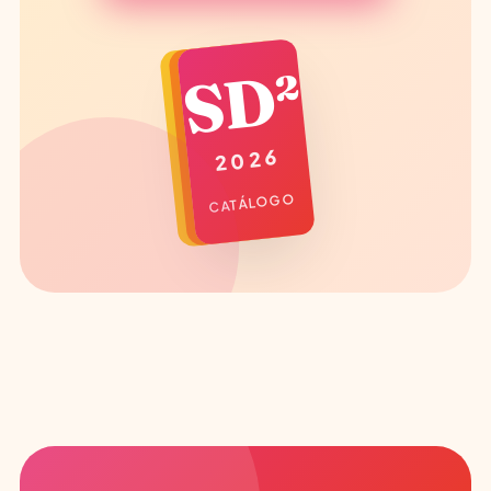
SD²
2026
CATÁLOGO