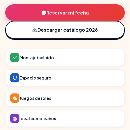
Reservar mi fecha
Descargar catálogo 2026
Montaje incluido
Espacio seguro
🎭
Juegos de roles
🎂
Ideal cumpleaños