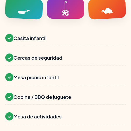
🍳
🐢
🪀
Casita infantil
✓
Cercas de seguridad
✓
Mesa picnic infantil
✓
Cocina / BBQ de juguete
✓
Mesa de actividades
✓