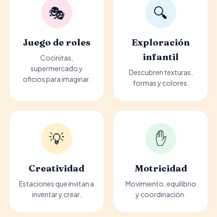
🎭
🔍
Juego de roles
Exploración
infantil
Cocinitas,
supermercado y
Descubren texturas,
oficios para imaginar.
formas y colores.
💡
✋
Creatividad
Motricidad
Estaciones que invitan a
Movimiento, equilibrio
inventar y crear.
y coordinación.