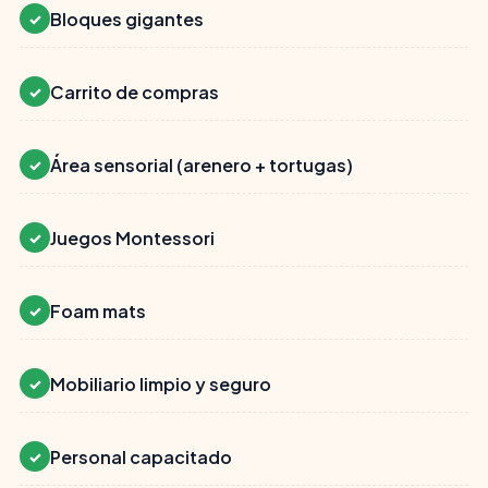
Bloques gigantes
✓
Carrito de compras
✓
Área sensorial (arenero + tortugas)
✓
Juegos Montessori
✓
Foam mats
✓
Mobiliario limpio y seguro
✓
Personal capacitado
✓