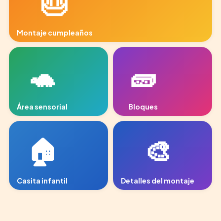
🎂
Montaje cumpleaños
area-juegos-2.jpg
🐢
🧱
Área sensorial
Bloques
arenero.jpg
bloques.jpg
🏠
🎨
Casita infantil
Detalles del montaje
casita.jpg
area-juegos-3.jpg