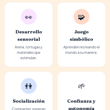
👀
🧩
Desarrollo
Juego
sensorial
simbólico
Arena, tortugas y
Aprenden recreando el
materiales que
mundo a su manera.
estimulan.
👫
🌱
Socialización
Confianza y
autonomía
Comparten, esperan