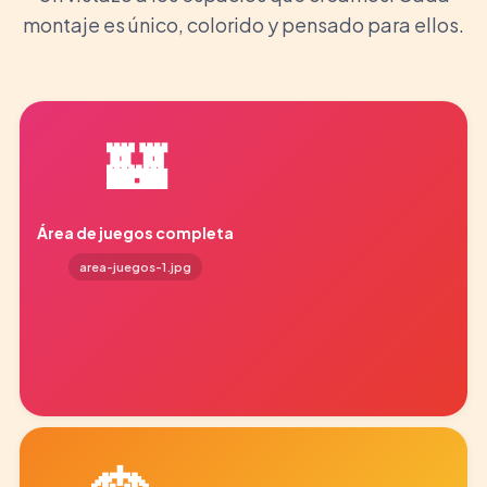
montaje es único, colorido y pensado para ellos.
🏰
Área de juegos completa
area-juegos-1.jpg