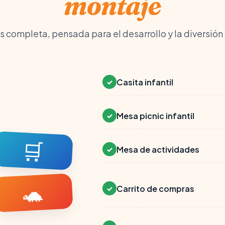
montaje
s completa, pensada para el desarrollo y la diversión
Casita infantil
✓
Mesa picnic infantil
✓
🛒
Mesa de actividades
✓
🐢
Carrito de compras
✓