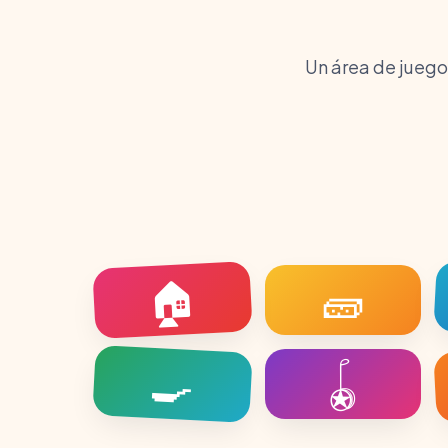
Un área de juego
🏠
🧱
🍳
🪀