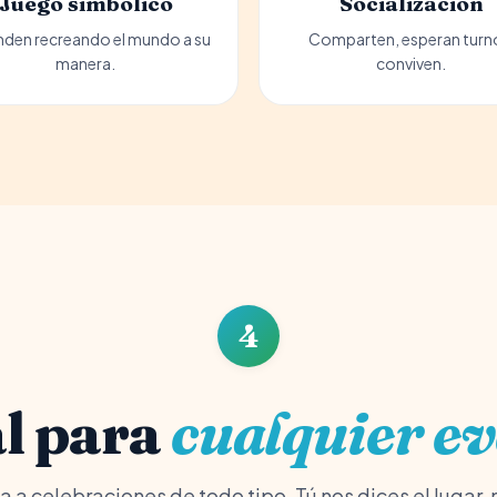
Juego simbólico
Socialización
den recreando el mundo a su
Comparten, esperan turn
manera.
conviven.
4
al para
cualquier e
 a celebraciones de todo tipo. Tú nos dices el lugar,