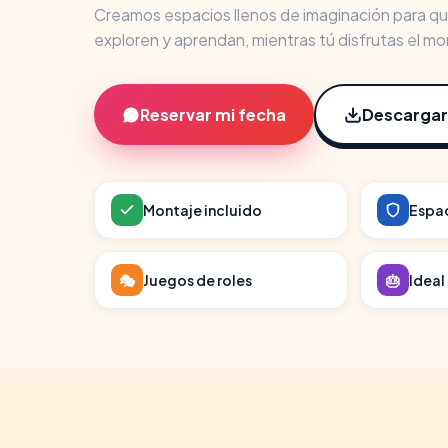
Creamos espacios llenos de imaginación para que
exploren y aprendan, mientras tú disfrutas el m
Reservar mi fecha
Descargar
Montaje incluido
Espa
🎭
Juegos de roles
🎂
Idea