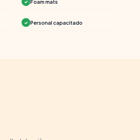
Foam mats
✓
Personal capacitado
✓