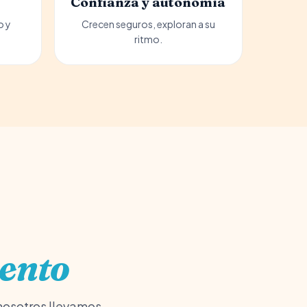
Confianza y autonomía
o y
Crecen seguros, exploran a su
ritmo.
vento
 nosotros llevamos