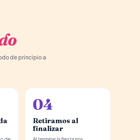
odo
odo de principio a
04
da
Retiramos al
finalizar
go de
Al terminar la fiesta nos