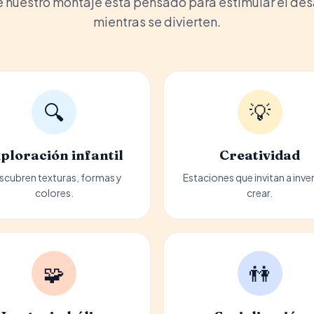
nuestro montaje está pensado para estimular el desar
mientras se divierten.
🔍
💡
ploración infantil
Creatividad
scubren texturas, formas y
Estaciones que invitan a inve
colores.
crear.
🧩
👫