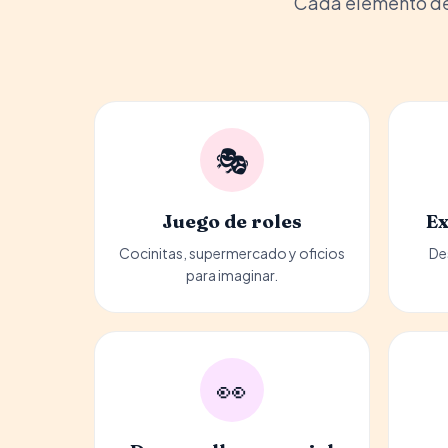
Cada elemento de 
🎭
Juego de roles
Ex
Cocinitas, supermercado y oficios
De
para imaginar.
👀