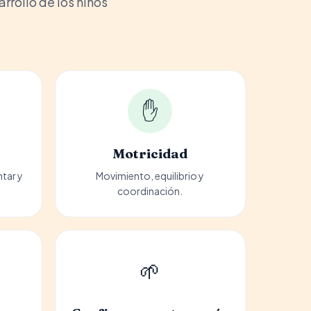
rollo de los niños
✋
Motricidad
ntar y
Movimiento, equilibrio y
coordinación.
🌱