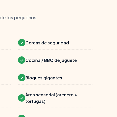
 de los pequeños.
Cercas de seguridad
✓
Cocina / BBQ de juguete
✓
Bloques gigantes
✓
Área sensorial (arenero +
✓
tortugas)