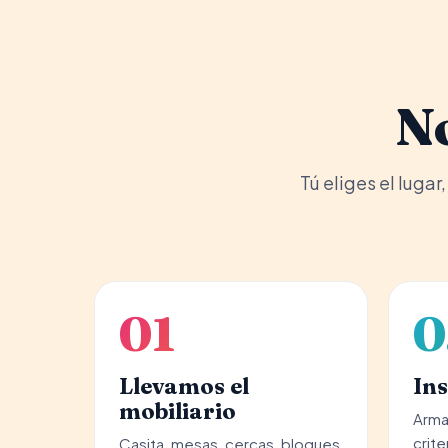
N
Tú eliges el luga
01
0
Llevamos el
Ins
mobiliario
Arma
crite
Casita, mesas, cercas, bloques