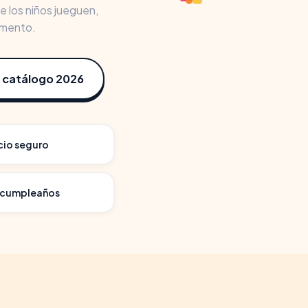
 los niños jueguen,
omento.
 catálogo 2026
cio seguro
l cumpleaños