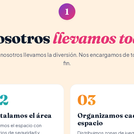
1
osotros
llevamos t
r, nosotros llevamos la diversión. Nos encargamos de t
fin.
2
03
talamos el área
Organizamos ca
espacio
mos el espacio con
rios de seguridad y
Distribuimos zonas de jue