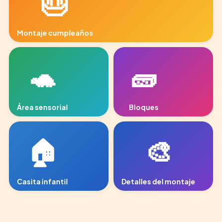
🎂
Montaje cumpleaños
area-juegos-2.jpg
🐢
🧱
Área sensorial
Bloques
arenero.jpg
bloques.jpg
🏠
🎨
Casita infantil
Detalles del montaje
casita.jpg
area-juegos-3.jpg