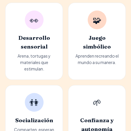
👀
🧩
Desarrollo
Juego
sensorial
simbólico
Arena, tortugas y
Aprenden recreando el
materiales que
mundo a su manera.
estimulan.
👫
🌱
Socialización
Confianza y
autonomía
Comparten, esperan