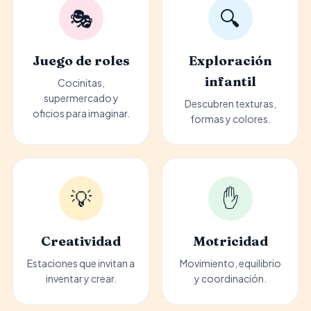
🎭
🔍
Juego de roles
Exploración
infantil
Cocinitas,
supermercado y
Descubren texturas,
oficios para imaginar.
formas y colores.
💡
✋
Creatividad
Motricidad
Estaciones que invitan a
Movimiento, equilibrio
inventar y crear.
y coordinación.