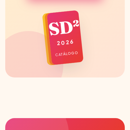
SD²
2026
CATÁLOGO