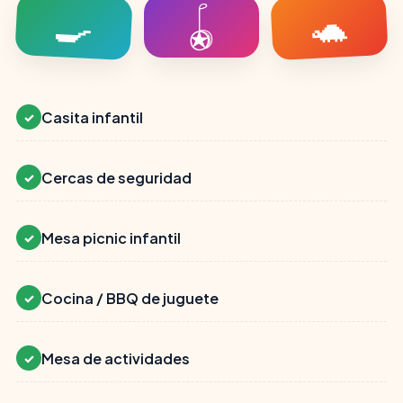
🍳
🐢
🪀
Casita infantil
✓
Cercas de seguridad
✓
Mesa picnic infantil
✓
Cocina / BBQ de juguete
✓
Mesa de actividades
✓