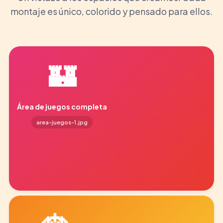
montaje es único, colorido y pensado para ellos.
🏰
Área de juegos completa
area-juegos-1.jpg