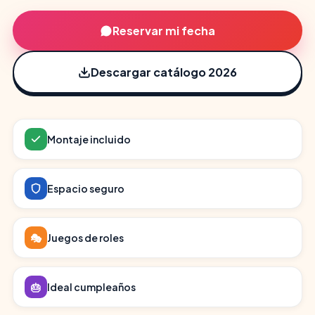
Reservar mi fecha
Descargar catálogo 2026
Montaje incluido
Espacio seguro
🎭
Juegos de roles
🎂
Ideal cumpleaños