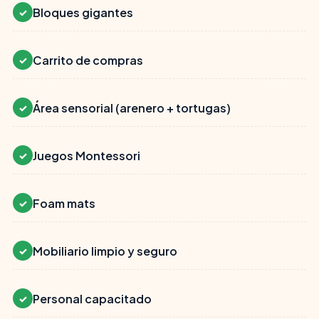
Bloques gigantes
✓
Carrito de compras
✓
Área sensorial (arenero + tortugas)
✓
Juegos Montessori
✓
Foam mats
✓
Mobiliario limpio y seguro
✓
Personal capacitado
✓