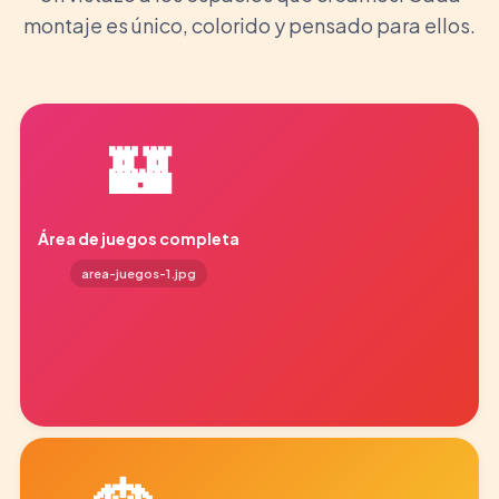
montaje es único, colorido y pensado para ellos.
🏰
Área de juegos completa
area-juegos-1.jpg