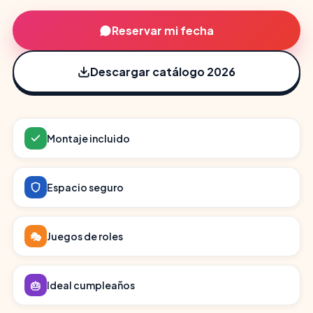
Reservar mi fecha
Descargar catálogo 2026
Montaje incluido
Espacio seguro
🎭
Juegos de roles
🎂
Ideal cumpleaños