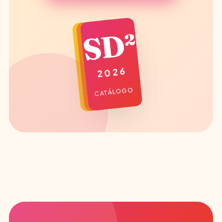
SD²
2026
CATÁLOGO