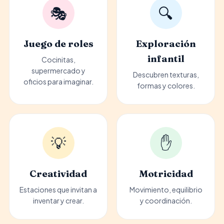
🎭
🔍
Juego de roles
Exploración
infantil
Cocinitas,
supermercado y
Descubren texturas,
oficios para imaginar.
formas y colores.
💡
✋
Creatividad
Motricidad
Estaciones que invitan a
Movimiento, equilibrio
inventar y crear.
y coordinación.