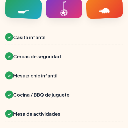
🍳
🐢
🪀
Casita infantil
✓
Cercas de seguridad
✓
Mesa picnic infantil
✓
Cocina / BBQ de juguete
✓
Mesa de actividades
✓