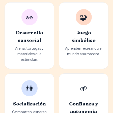
👀
🧩
Desarrollo
Juego
sensorial
simbólico
Arena, tortugas y
Aprenden recreando el
materiales que
mundo a su manera.
estimulan.
👫
🌱
Socialización
Confianza y
autonomía
Comparten, esperan