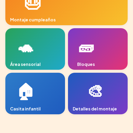
🎂
Montaje cumpleaños
area-juegos-2.jpg
🐢
🧱
Área sensorial
Bloques
arenero.jpg
bloques.jpg
🏠
🎨
Casita infantil
Detalles del montaje
casita.jpg
area-juegos-3.jpg