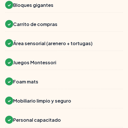
Bloques gigantes
✓
Carrito de compras
✓
Área sensorial (arenero + tortugas)
✓
Juegos Montessori
✓
Foam mats
✓
Mobiliario limpio y seguro
✓
Personal capacitado
✓